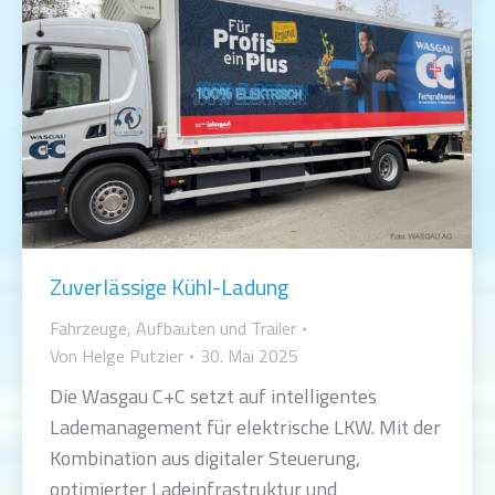
Zuverlässige Kühl-Ladung
Fahrzeuge, Aufbauten und Trailer
Von
Helge Putzier
30. Mai 2025
Die Wasgau C+C setzt auf intelligentes
Lademanagement für elektrische LKW. Mit der
Kombination aus digitaler Steuerung,
optimierter Ladeinfrastruktur und