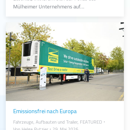
Mülheimer Unternehmens auf…
Emissionsfrei nach Europa
Fahrzeuge, Aufbauten und Trailer
,
FEATURED
Von
Helge Putzier
29. Mai 2026