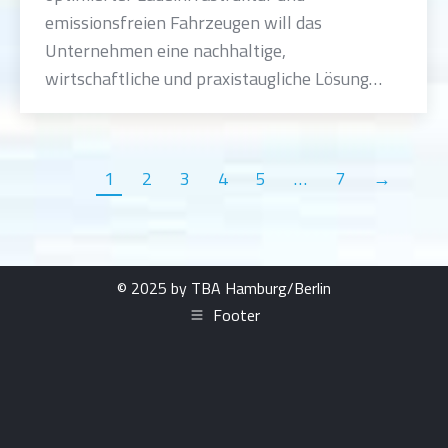
emissionsfreien Fahrzeugen will das
Unternehmen eine nachhaltige,
wirtschaftliche und praxistaugliche Lösung…
1
2
3
4
5
…
7
→
© 2025 by TBA Hamburg/Berlin
Footer