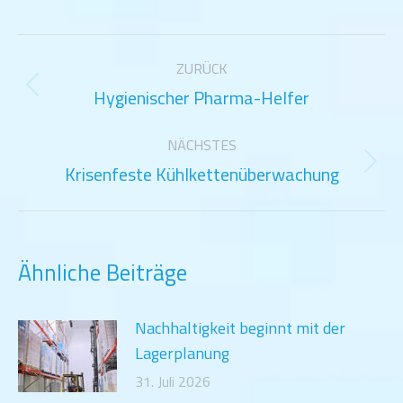
Kommentarnavigation
ZURÜCK
Hygienischer Pharma-Helfer
Vorheriger
Beitrag:
NÄCHSTES
Krisenfeste Kühlkettenüberwachung
Nächster
Beitrag:
Ähnliche Beiträge
Nachhaltigkeit beginnt mit der
Lagerplanung
31. Juli 2026