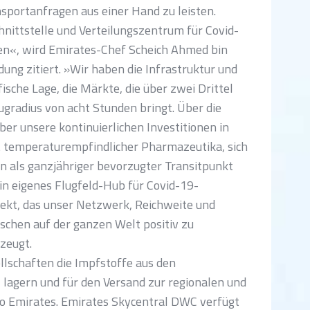
nsportanfragen aus einer Hand zu leisten.
chnittstelle und Verteilungszentrum für Covid-
nen«, wird Emirates-Chef Scheich Ahmed bin
ng zitiert. »Wir haben die Infrastruktur und
ische Lage, die Märkte, die über zwei Drittel
ugradius von acht Stunden bringt. Über die
ber unsere kontinuierlichen Investitionen in
t temperaturempfindlicher Pharmazeutika, sich
 als ganzjähriger bevorzugter Transitpunkt
Ein eigenes Flugfeld-Hub für Covid-19-
jekt, das unser Netzwerk, Reichweite und
chen auf der ganzen Welt positiv zu
zeugt.
llschaften die Impfstoffe aus den
 lagern und für den Versand zur regionalen und
so Emirates. Emirates Skycentral DWC verfügt