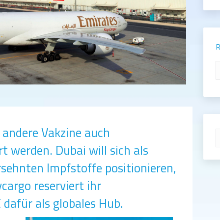
R
R
 andere Vakzine auch
S
t werden. Dubai will sich als
rsehnten Impfstoffe positionieren,
cargo reserviert ihr
dafür als globales Hub.