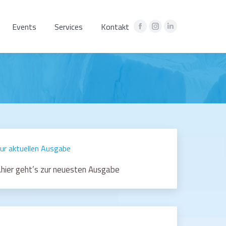
Events
Services
Kontakt
Facebook
Instagram
Linkedin
page
page
page
opens
opens
opens
in
in
in
new
new
new
window
window
window
ur aktuellen Ausgabe
hier geht’s zur neuesten Ausgabe