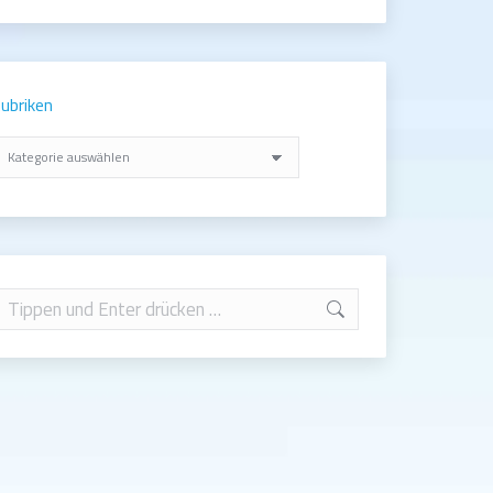
ubriken
ubriken
earch: