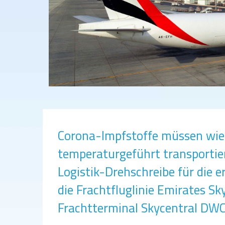
Corona-Impfstoffe müssen wie
temperaturgeführt transportier
Logistik-Drehschreibe für die e
die Frachtfluglinie Emirates Sky
Frachtterminal Skycentral DWC 