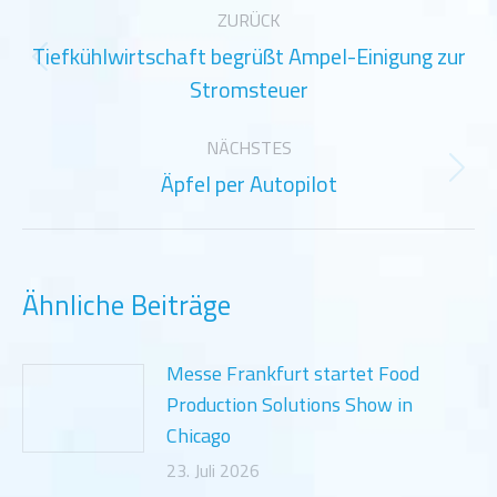
Kommentarnavigation
ZURÜCK
Tiefkühlwirtschaft begrüßt Ampel-Einigung zur
Vorheriger
Stromsteuer
Beitrag:
NÄCHSTES
Äpfel per Autopilot
Nächster
Beitrag:
Ähnliche Beiträge
Messe Frankfurt startet Food
Production Solutions Show in
Chicago
23. Juli 2026