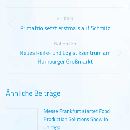
Kommentarnavigation
ZURÜCK
Primafrio setzt erstmals auf Schmitz
Vorheriger
Beitrag:
NÄCHSTES
Neues Reife- und Logistikzentrum am
Nächster
Hamburger Großmarkt
Beitrag:
Ähnliche Beiträge
Messe Frankfurt startet Food
Production Solutions Show in
Chicago