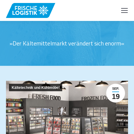
»Der Kältemittelmarkt verändert sich enorm«
Kältetechnik und Kühlmöbel
SEP.
19