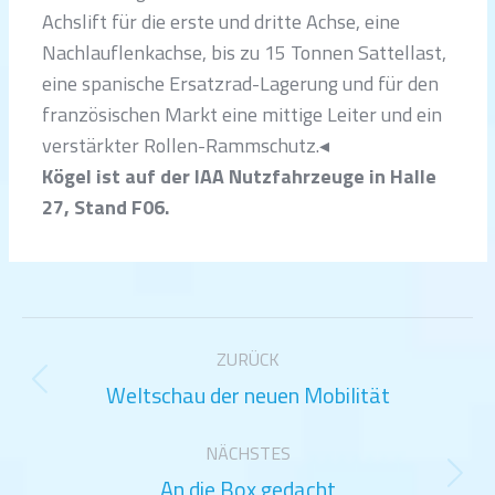
Achslift für die erste und dritte Achse, eine
Nachlauflenkachse, bis zu 15 Tonnen Sattellast,
eine spanische Ersatzrad-Lagerung und für den
französischen Markt eine mittige Leiter und ein
verstärkter Rollen-Rammschutz.◂
Kögel ist auf der IAA Nutzfahrzeuge in Halle
27, Stand F06.
Kommentarnavigation
ZURÜCK
Weltschau der neuen Mobilität
Vorheriger
Beitrag:
NÄCHSTES
An die Box gedacht
Nächster