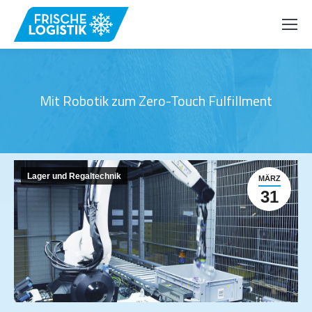
Mit Robotik zum Zero-Touch Fulfillment
Lager und Regaltechnik
MÄRZ
31