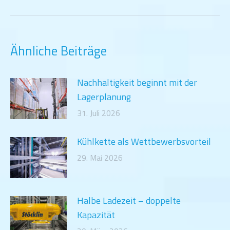
Beitrag:
Ähnliche Beiträge
Nachhaltigkeit beginnt mit der
Lagerplanung
31. Juli 2026
Kühlkette als Wettbewerbsvorteil
29. Mai 2026
Halbe Ladezeit – doppelte
Kapazität