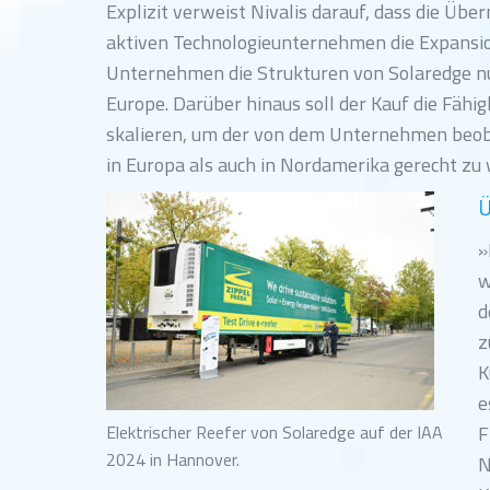
Explizit verweist Nivalis darauf, dass die Ü
aktiven Technologieunternehmen die Expansio
Unternehmen die Strukturen von Solaredge nutz
Europe. Darüber hinaus soll der Kauf die Fähig
skalieren, um der von dem Unternehmen beo
in Europa als auch in Nordamerika gerecht zu
Ü
»
w
d
z
K
e
Elektrischer Reefer von Solaredge auf der IAA
F
2024 in Hannover.
N