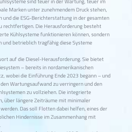
ühlsysteme sind teuer in der Wartung, teuer im
lobale Marken unter zunehmendem Druck stehen,
en und die ESG-Berichterstattung in der gesamten
zu rechtfertigen. Die Herausforderung besteht
zierte Kühlsysteme funktionieren können, sondern
ch und betrieblich tragfähig diese Systeme
ort auf die Diesel-Herausforderung. Sie bietet
riesystem – bereits in nordamerikanischen
atz, wobei die Einführung Ende 2023 begann – und
n, den Wartungsaufwand zu verringern und den
systemen zu vollziehen. Die integrierte
n, über längere Zeiträume mit minimaler
erden. Das soll Flotten dabei helfen, eines der
eblichen Hindernisse im Zusammenhang mit
.