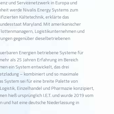
senz und Servicenetzwerk in Europa und
Einheit werde Nivalis Energy Systems zum
fizierten Kältetechnik, erklärte das
undesstaat Maryland. Mit amerikanischer
Flottenmanagern, Logistikunternehmen und
rungen gegenüber dieselbetriebenen
neuerbaren Energien betriebene Systeme für
mehr als 25 Jahren Erfahrung im Bereich
hmen ein System entwickelt, das drei
Netzladung – kombiniert und so maximale
 System sei für eine breite Palette von
ogistik, Einzelhandel und Pharmazie konzipiert,
hmen hieß ursprünglich I.E.T. und wurde 2019 vom
und hat eine deutsche Niederlassung in