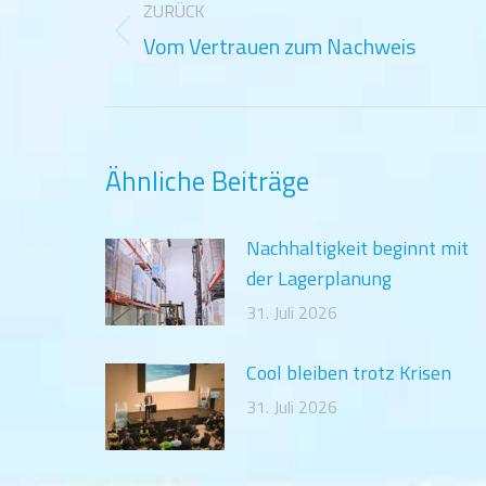
ZURÜCK
Vom Vertrauen zum Nachweis
Vorheriger
Beitrag:
Ähnliche Beiträge
Nachhaltigkeit beginnt mit
der Lagerplanung
31. Juli 2026
Cool bleiben trotz Krisen
31. Juli 2026