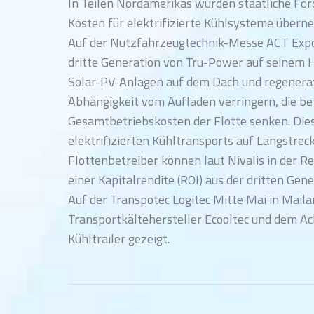
In Teilen Nordamerikas würden staatliche Fö
Kosten für elektrifizierte Kühlsysteme über
Auf der Nutzfahrzeugtechnik-Messe ACT Expo 
dritte Generation von Tru-Power auf seinem H
Solar-PV-Anlagen auf dem Dach und regenerati
Abhängigkeit vom Aufladen verringern, die betr
Gesamtbetriebskosten der Flotte senken. Dies 
elektrifizierten Kühltransports auf Langstre
Flottenbetreiber können laut Nivalis in der R
einer Kapitalrendite (ROI) aus der dritten Gen
Auf der Transpotec Logitec Mitte Mai in Mai
Transportkältehersteller Ecooltec und dem A
Kühltrailer gezeigt.
Kommentarnavigation