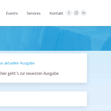
Events
Services
Kontakt
Facebook
Instagram
Linkedin
page
page
page
opens
opens
opens
in
in
in
new
new
new
window
window
window
ur aktuellen Ausgabe
hier geht’s zur neuesten Ausgabe