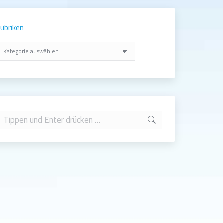
ubriken
ubriken
earch: