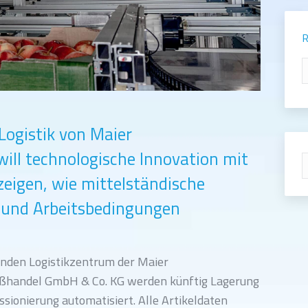
R
R
Logistik von Maier
ill technologische Innovation mit
S
zeigen, wie mittelständische
t und Arbeitsbedingungen
nden Logistikzentrum der Maier
ßhandel GmbH & Co. KG werden künftig Lagerung
sionierung automatisiert. Alle Artikeldaten