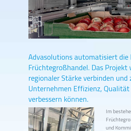
Advasolutions automatisiert die 
Früchtegroßhandel. Das Projekt w
regionaler Stärke verbinden und 
Unternehmen Effizienz, Qualitä
verbessern können.
Im bestehe
Früchtegro
und Kommis