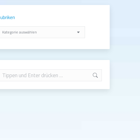
ubriken
ubriken
earch: