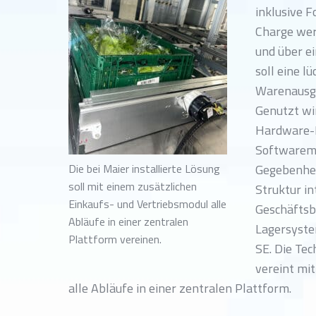
inklusive 
Charge wer
und über ei
soll eine l
Warenausg
Genutzt wir
Hardware-K
Softwaremod
Die bei Maier installierte Lösung
Gegebenhei
soll mit einem zusätzlichen
Struktur in
Einkaufs- und Vertriebsmodul alle
Geschäftsb
Abläufe in einer zentralen
Lagersyste
Plattform vereinen.
SE. Die Tec
vereint mi
alle Abläufe in einer zentralen Plattform.