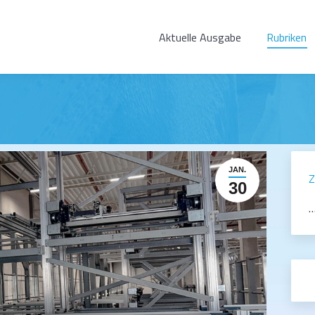
Aktuelle Ausgabe
Rubriken
JAN.
Z
30
…