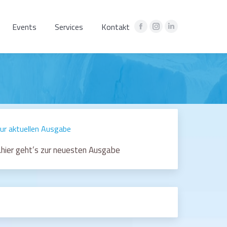
Events
Services
Kontakt
Facebook
Instagram
Linkedin
page
page
page
opens
opens
opens
in
in
in
new
new
new
window
window
window
ur aktuellen Ausgabe
hier geht’s zur neuesten Ausgabe