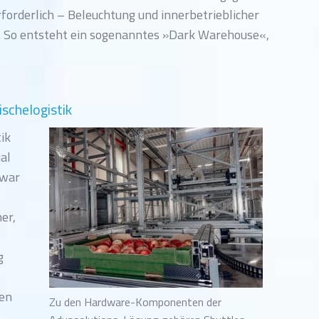
forderlich – Beleuchtung und innerbetrieblicher
. So entsteht ein sogenanntes »Dark Warehouse«,
ischelogistik
ik
al
zwar
er,
g
ien
Zu den Hardware-Komponenten der