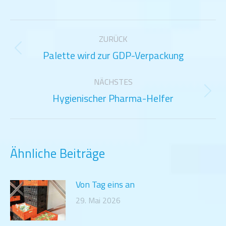
Kommentarnavigation
ZURÜCK
Palette wird zur GDP-Verpackung
Vorheriger
Beitrag:
NÄCHSTES
Hygienischer Pharma-Helfer
Nächster
Beitrag:
Ähnliche Beiträge
Von Tag eins an
29. Mai 2026