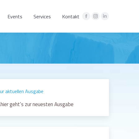
Events
Services
Kontakt
Facebook
Instagram
Linkedin
page
page
page
opens
opens
opens
in
in
in
new
new
new
window
window
window
ur aktuellen Ausgabe
hier geht’s zur neuesten Ausgabe