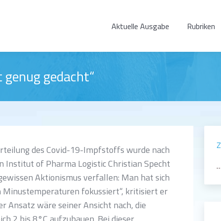
Aktuelle Ausgabe
Rubriken
it genug gedacht“
Z
erteilung des Covid-19-Impfstoffs wurde nach
Institut of Pharma Logistic Christian Specht
…
 gewissen Aktionismus verfallen: Man hat sich
 Minustemperaturen fokussiert“, kritisiert er
ter Ansatz wäre seiner Ansicht nach, die
ich 2 bis 8°C aufzubauen. Bei dieser