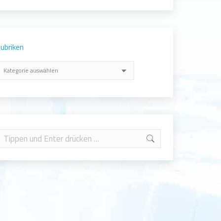
ubriken
ubriken
earch: