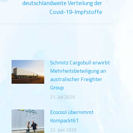
deutschlandweite Verteilung der
Nächster
Beitrag:
Covid-19-Impfstoffe
Schmitz Cargobull erwirbt
Mehrheitsbeteiligung an
australischer Freighter
Group
21. Juli 2026
Ecocool übernimmt
Kompackt61
22. Juni 2026