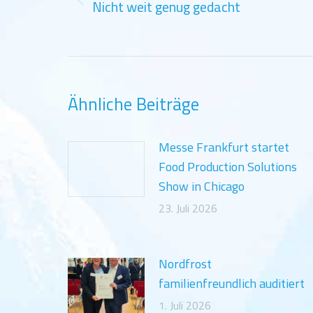
Nicht weit genug gedacht
Vorheriger
Beitrag:
Ähnliche Beiträge
Messe Frankfurt startet
Food Production Solutions
Show in Chicago
23. Juli 2026
Nordfrost
familienfreundlich auditiert
1. Juli 2026