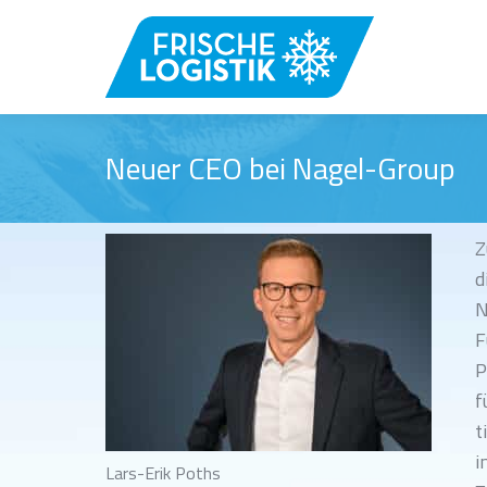
Neuer CEO bei Nagel-Group
Z
d
N
F
P
f
t
i
Lars-Erik Poths