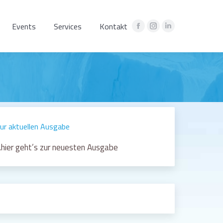
Events
Services
Kontakt
Facebook
Instagram
Linkedin
page
page
page
opens
opens
opens
in
in
in
new
new
new
window
window
window
ur aktuellen Ausgabe
hier geht’s zur neuesten Ausgabe