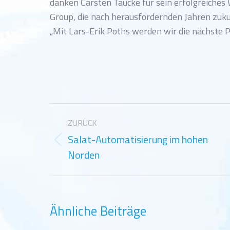
danken Carsten Taucke für sein erfolgreiches
Group, die nach herausfordernden Jahren zukun
„Mit Lars-Erik Poths werden wir die nächste 
Kommentarnavigation
ZURÜCK
Salat-Automatisierung im hohen
Vorheriger
Norden
Beitrag:
Ähnliche Beiträge