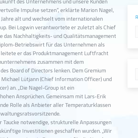
ukunft des Unternehmens und unsere Kunden
ertvolle Impulse setzen“, erklärte Marion Nagel,
R
 Jahre alt und wechselt vom internationalen
up. Bei Logwin verantwortete er zuletzt als Chief
R
wie das Nachhaltigkeits- und Qualitätsmanagement
Diplom-Betriebswirt für das Unternehmen als
el leitete er das Produktmanagement Luftfracht
ilienunternehmens zusammen mit dem
 des Board of Directors lenken. Dem Gremium
S
, Michael Lütjann (Chief Information Officer) und
cer) an. „Die Nagel-Group ist ein
 hohen Ansprüchen. Gemeinsam mit Lars-Erik
ende Rolle als Anbieter aller Temperaturklassen
rwaltungsratsvorsitzende.
er Taucke notwendige, strukturelle Anpassungen
ukünftige Investitionen geschaffen wurden. „Wir