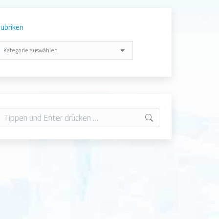
ubriken
ubriken
earch: