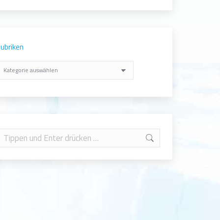
ubriken
ubriken
earch: