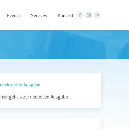
Events
Services
Kontakt
Facebook
Instagram
Linkedin
page
page
page
opens
opens
opens
in
in
in
new
new
new
window
window
window
ur aktuellen Ausgabe
hier geht’s zur neuesten Ausgabe