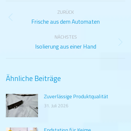
Kommentarnavigation
ZURÜCK
Frische aus dem Automaten
Vorheriger
Beitrag:
NÄCHSTES
Isolierung aus einer Hand
Nächster
Beitrag:
Ähnliche Beiträge
Zuverlässige Produktqualität
31. Juli 2026
Endstation für Keime