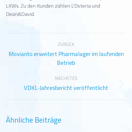
LKWs. Zu den Kunden zählen L’Osteria und
Dean&David.
Kommentarnavigation
ZURÜCK
Movianto erweitert Pharmalager im laufenden
Vorheriger
Betrieb
Beitrag:
NÄCHSTES
VDKL-Jahresbericht veröffentlicht
Nächster
Beitrag:
Ähnliche Beiträge