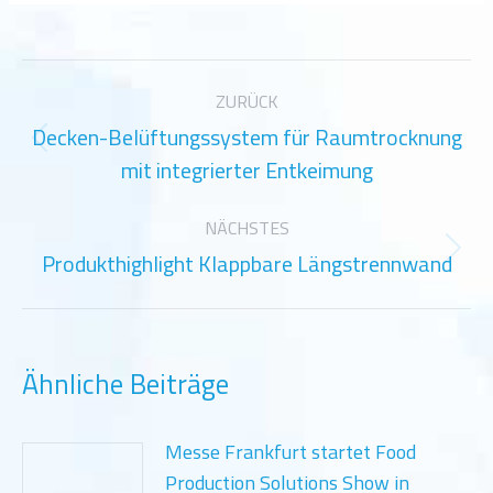
Kommentarnavigation
ZURÜCK
Decken-Belüftungssystem für Raumtrocknung
Vorheriger
mit integrierter Entkeimung
Beitrag:
NÄCHSTES
Produkthighlight Klappbare Längstrennwand
Nächster
Beitrag:
Ähnliche Beiträge
Messe Frankfurt startet Food
Production Solutions Show in