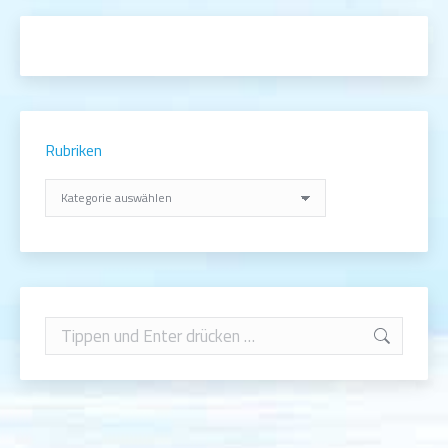
Rubriken
Rubriken
Search: