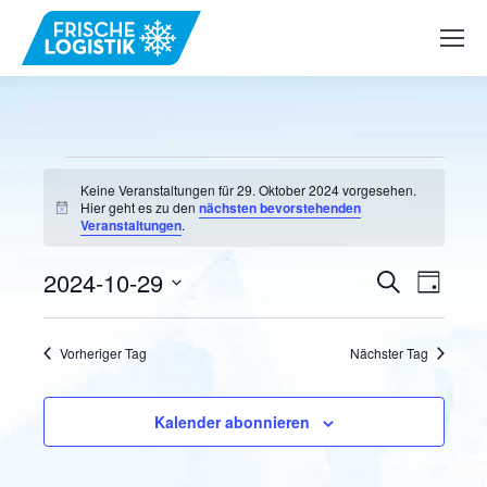
Veranstaltungen
Keine Veranstaltungen für 29. Oktober 2024 vorgesehen.
Hier geht es zu den
nächsten bevorstehenden
Hinweis
Veranstaltungen
.
für
Verans
Vera
2024-10-29
Suche
Tag
29.
Datum
Ansi
Suche
wählen.
Navi
Vorheriger Tag
Nächster Tag
und
Oktober
Ansicht
Kalender abonnieren
2024
Naviga