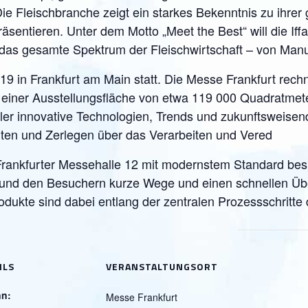
 Die Fleischbranche zeigt ein starkes Bekenntnis zu ihrer
sentieren. Unter dem Motto „Meet the Best“ will die Iff
das gesamte Spektrum der Fleischwirtschaft – von Manuf
19 in Frankfurt am Main statt. Die Messe Frankfurt rechn
 einer Ausstellungsfläche von etwa 119 000 Quadratmete
ller innovative Technologien, Trends und zukunftsweisen
hten und Zerlegen über das Verarbeiten und Vered
 Frankfurter Messehalle 12 mit modernstem Standard bespi
det und den Besuchern kurze Wege und einen schnellen Ü
rodukte sind dabei entlang der zentralen Prozessschritte
ILS
VERANSTALTUNGSORT
nn:
Messe Frankfurt