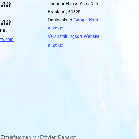
i 2019
Theodor-Heuss-Allee 3–5
Frankfurt
,
60325
:
Deutschland
Google Karte
i 2019
anzeigen
te:
Veranstaltungsort-Website
ffa.com
anzeigen
itrusfrüchten mit Ethylen/Banarg“