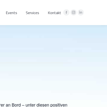
Events
Services
Kontakt
Facebook
Instagram
Linkedin
page
page
page
opens
opens
opens
in
in
in
new
new
new
window
window
window
er an Bord – unter diesen positiven