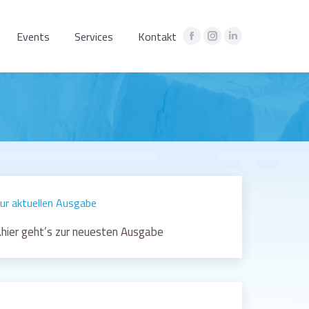
Events
Services
Kontakt
Facebook
Instagram
Linkedin
page
page
page
opens
opens
opens
in
in
in
new
new
new
window
window
window
ur aktuellen Ausgabe
hier geht’s zur neuesten Ausgabe