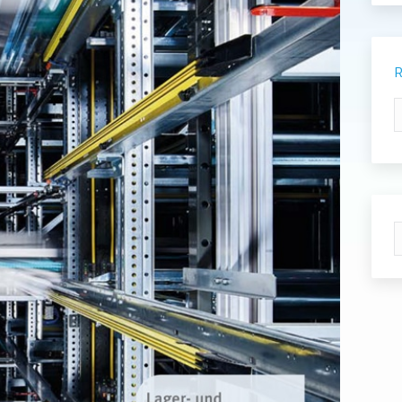
R
R
S