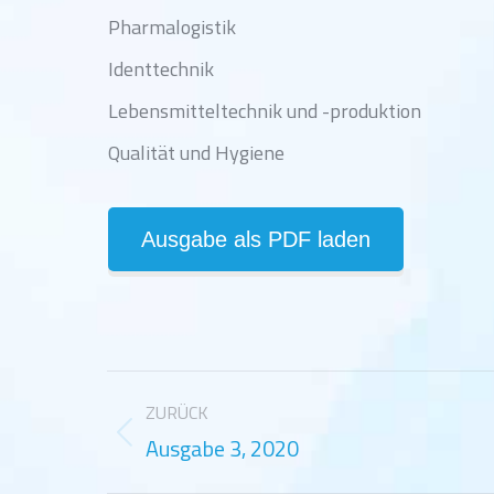
Pharmalogistik
Identtechnik
Lebensmitteltechnik und -produktion
Qualität und Hygiene
Ausgabe als PDF laden
Project
ZURÜCK
navigation
Ausgabe 3, 2020
Previous
project: