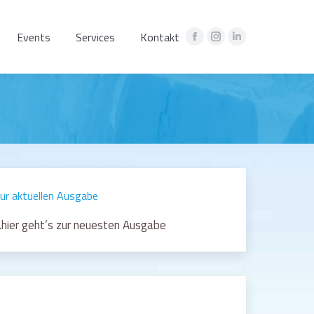
Events
Services
Kontakt
Facebook
Instagram
Linkedin
page
page
page
opens
opens
opens
in
in
in
new
new
new
window
window
window
ur aktuellen Ausgabe
hier geht’s zur neuesten Ausgabe