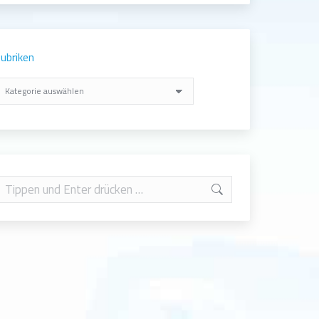
ubriken
ubriken
earch: