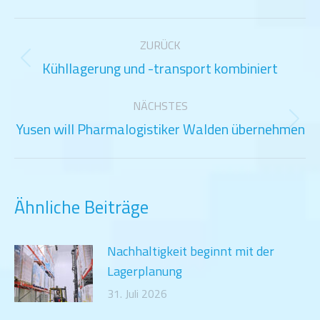
Kommentarnavigation
ZURÜCK
Kühllagerung und -transport kombiniert
Vorheriger
Beitrag:
NÄCHSTES
Yusen will Pharmalogistiker Walden übernehmen
Nächster
Beitrag:
Ähnliche Beiträge
Nachhaltigkeit beginnt mit der
Lagerplanung
31. Juli 2026