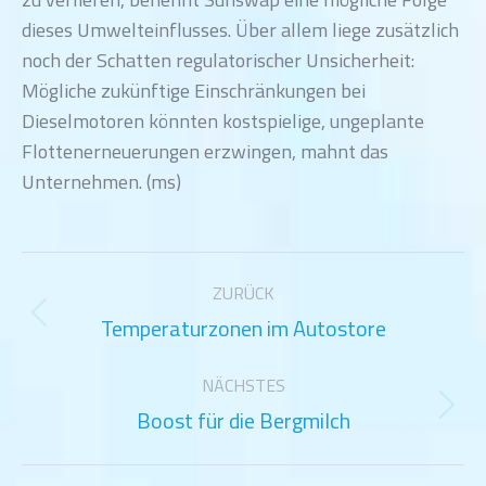
dieses Umwelteinflusses. Über allem liege zusätzlich
noch der Schatten regulatorischer Unsicherheit:
Mögliche zukünftige Einschränkungen bei
Dieselmotoren könnten kostspielige, ungeplante
Flottenerneuerungen erzwingen, mahnt das
Unternehmen. (ms)
Kommentarnavigation
ZURÜCK
Temperaturzonen im Autostore
Vorheriger
Beitrag:
NÄCHSTES
Boost für die Bergmilch
Nächster
Beitrag: