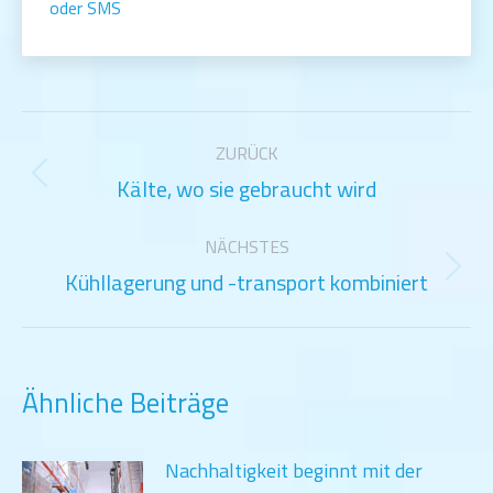
oder SMS
Kommentarnavigation
ZURÜCK
Kälte, wo sie gebraucht wird
Vorheriger
Beitrag:
NÄCHSTES
Kühllagerung und -transport kombiniert
Nächster
Beitrag:
Ähnliche Beiträge
Nachhaltigkeit beginnt mit der