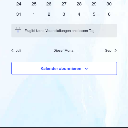
0
0
0
0
0
0
0
24
25
26
27
28
29
30
Veranstaltungen
Veranstaltungen
Veranstaltungen
Veranstaltungen
Veranstaltungen
Veranstaltungen
Veranstal
0
0
0
0
0
0
0
31
1
2
3
4
5
6
Veranstaltungen
Veranstaltungen
Veranstaltungen
Veranstaltungen
Veranstaltungen
Veranstaltungen
Veranstal
Es gibt keine Veranstaltungen an diesem Tag.
Hinweis
Juli
Dieser Monat
Sep.
Kalender abonnieren