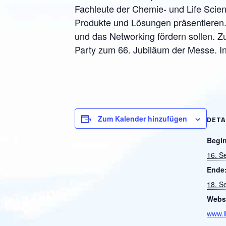
Fachleute der Chemie- und Life Scie
Produkte und Lösungen präsentiere
und das Networking fördern sollen. Z
Party zum 66. Jubiläum der Messe. I
Zum Kalender hinzufügen
DETA
Begi
16. S
Ende
18. S
Websi
www.i